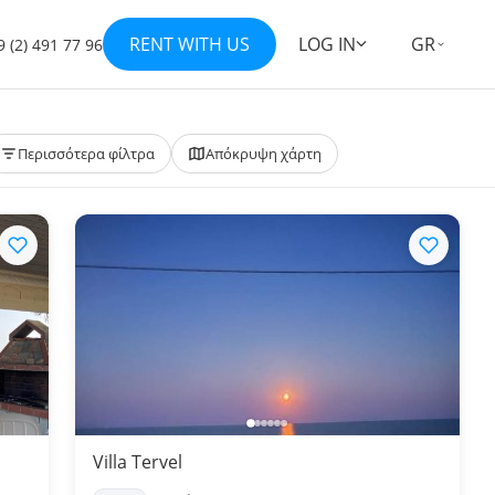
RENT WITH US
LOG IN
GR
 (2) 491 77 96
Περισσότερα φίλτρα
Απόκρυψη χάρτη
Villa Tervel