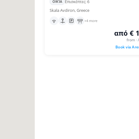
Επισκέπτες: 6
ΟΙΚΊΑ
Skala Avdiron, Greece
+4 more
από € 
from · 
Book via Ar