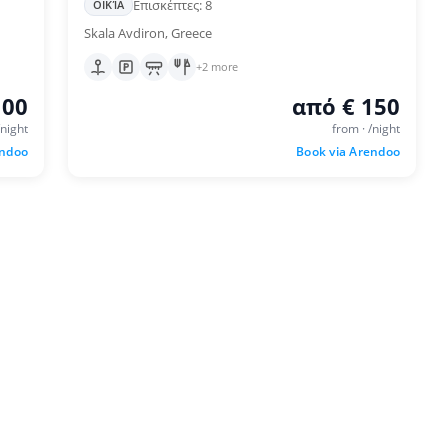
Επισκέπτες: 8
ΟΙΚΊΑ
Skala Avdiron, Greece
+2 more
100
από € 150
/night
from · /night
endoo
Book via Arendoo