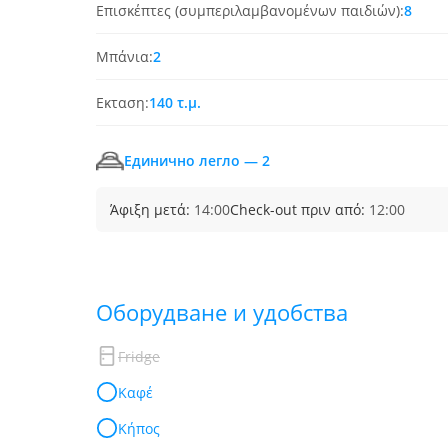
Επισκέπτες (συμπεριλαμβανομένων παιδιών):
8
Μπάνια:
2
Εκταση:
140 τ.μ.
Единично легло — 2
Άφιξη μετά:
14:00
Check-out πριν από:
12:00
Обoрудване и удобства
Fridge
Καφέ
Κήπος