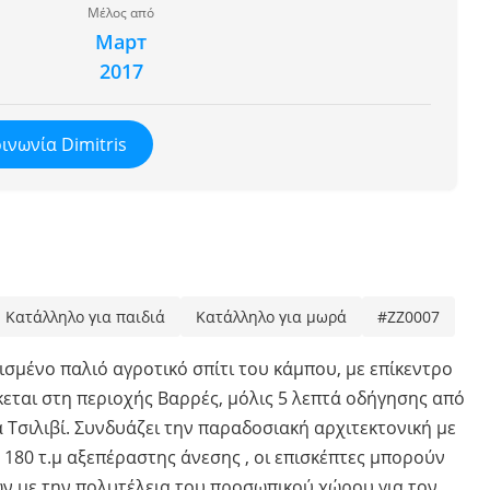
Μέλος από
Март
2017
ινωνία Dimitris
Κατάλληλο για παιδιά
Κατάλληλο για μωρά
#ZZ0007
νισμένο παλιό αγροτικό σπίτι του κάμπου, με επίκεντρο
εται στη περιοχής Βαρρές, μόλις 5 λεπτά οδήγησης από
 Τσιλιβί. Συνδυάζει την παραδοσιακή αρχιτεκτονική με
ε 180 τ.μ αξεπέραστης άνεσης , οι επισκέπτες μπορούν
ν με την πολυτέλεια του προσωπικού χώρου για τον