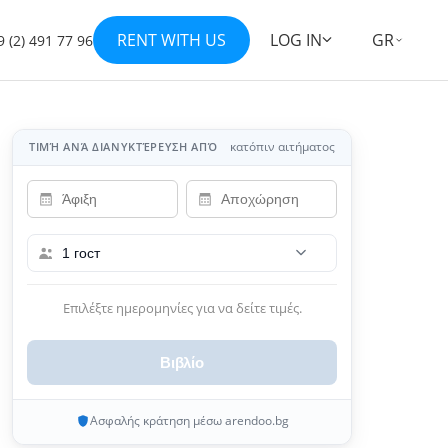
RENT WITH US
LOG IN
GR
 (2) 491 77 96
Εμφάνιση όλων των φωτογραφιών 19
+12
κατόπιν αιτήματος
ΤΙΜΉ ΑΝΆ ΔΙΑΝΥΚΤΈΡΕΥΣΗ ΑΠΌ
1 гост
Επιλέξτε ημερομηνίες για να δείτε τιμές.
Βιβλίο
Ασφαλής κράτηση μέσω arendoo.bg