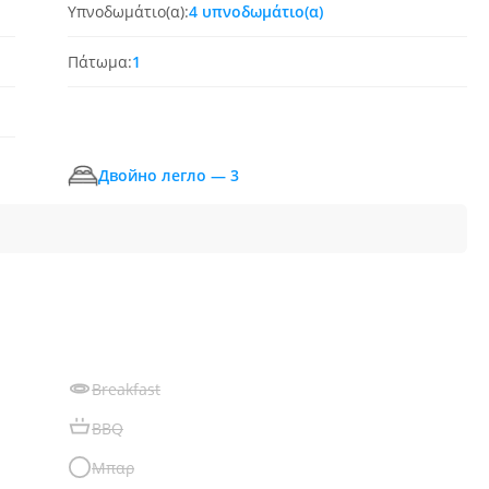
Υπνοδωμάτιο(α):
4 υπνοδωμάτιο(α)
Πάτωμα:
1
Двойно легло — 3
Breakfast
BBQ
Μπαρ