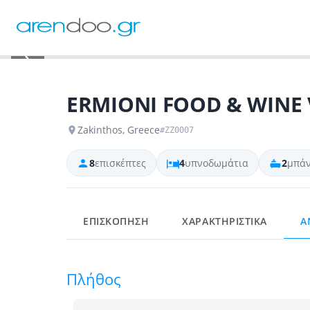
‹
ERMIONI FOOD & WINE 
Zakinthos, Greece
#ZZ0007
8
επισκέπτες
4
υπνοδωμάτια
2
μπάν
ΕΠΙΣΚΟΠΗΣΗ
ΧΑΡΑΚΤΗΡΙΣΤΙΚΑ
Α
Πλήθος