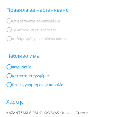
Правила за настаняване
Επιτρέπονται τα κατοικίδια
Το κάπνισμα επιτρέπεται
Καθαρισμός με επιπλέον κόστος
Наблизо има
Φαρμακείο
Κατάστημα τροφίμων
Πρώτη γραμμή στην παραλία
Χάρτης
KAZANTZAKI 6 PALIO KAVALAS · Kavala, Greece