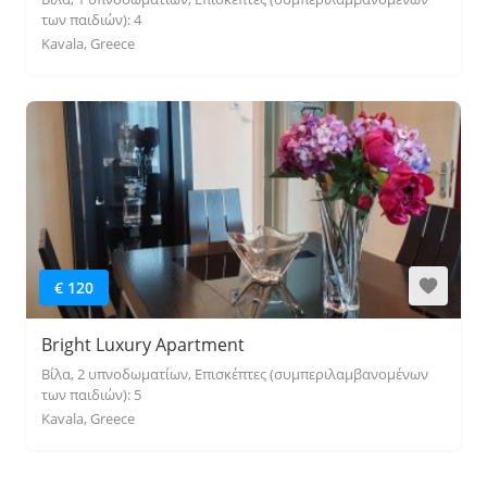
των παιδιών): 4
Kavala, Greece
€ 120
Bright Luxury Apartment
Βίλα, 2 υπνοδωματίων, Επισκέπτες (συμπεριλαμβανομένων
των παιδιών): 5
Kavala, Greece