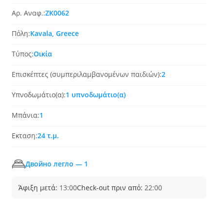
Αρ. Αναφ.:
ZK0062
Πόλη:
Kavala, Greece
Τύπος:
Οικία
Επισκέπτες (συμπεριλαμβανομένων παιδιών):
2
Υπνοδωμάτιο(α):
1 υπνοδωμάτιο(α)
Μπάνια:
1
Εκταση:
24 τ.μ.
Двойно легло — 1
Άφιξη μετά:
13:00
Check-out πριν από:
22:00