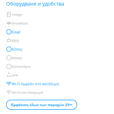
Обoрудване и удобства
Fridge
Breakfast
Καφέ
BBQ
Κήπος
Μπαρ
Εστιατόριο
SPA
Wi-Fi δωρεάν στο κατάλυμα
Wi-Fi επί πληρωμή
Εμφάνιση όλων των παροχών 23