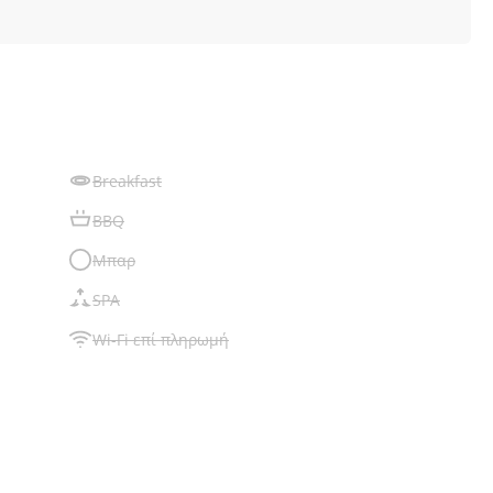
Breakfast
BBQ
Μπαρ
SPA
Wi-Fi επί πληρωμή