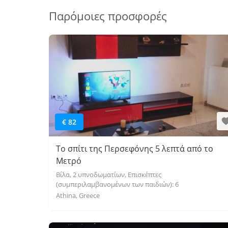
Παρόμοιες προσφορές
€ 82
Το σπίτι της Περσεφόνης 5 λεπτά από το
Μετρό
Βίλα, 2 υπνοδωματίων, Επισκέπτες
(συμπεριλαμβανομένων των παιδιών): 6
Athina, Greece