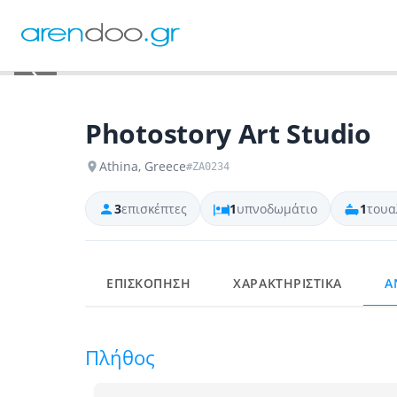
‹
Photostory Art Studio
Athina, Greece
#ZA0234
3
επισκέπτες
1
υπνοδωμάτιο
1
τουα
ΕΠΙΣΚΟΠΗΣΗ
ΧΑΡΑΚΤΗΡΙΣΤΙΚΑ
Α
Πλήθος