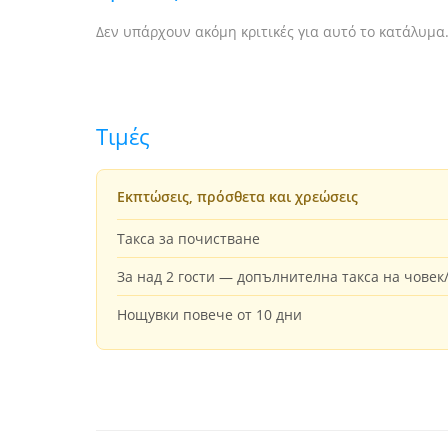
Δεν υπάρχουν ακόμη κριτικές για αυτό το κατάλυμα
Τιμές
Εκπτώσεις, πρόσθετα και χρεώσεις
Такса за почистване
За над 2 гости — допълнителна такса на чове
Нощувки повече от 10 дни