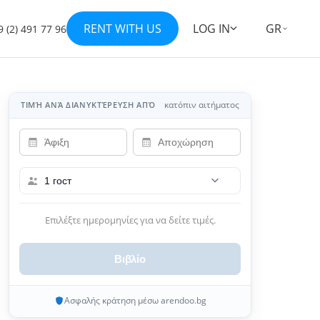
RENT WITH US
LOG IN
GR
 (2) 491 77 96
Εμφάνιση όλων των φωτογραφιών 15
+8
κατόπιν αιτήματος
ΤΙΜΉ ΑΝΆ ΔΙΑΝΥΚΤΈΡΕΥΣΗ ΑΠΌ
1 гост
Επιλέξτε ημερομηνίες για να δείτε τιμές.
Βιβλίο
Ασφαλής κράτηση μέσω arendoo.bg