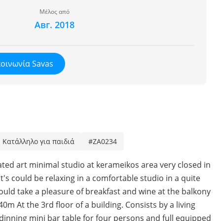
Μέλος από
Авг. 2018
κοινωνία Savas
Κατάλληλο για παιδιά
#ZA0234
ed art minimal studio at kerameikos area very closed in
t's could be relaxing in a comfortable studio in a quite
uld take a pleasure of breakfast and wine at the balkony
m At the 3rd floor of a building. Consists by a living
 dinning mini bar table for four persons and full equipped