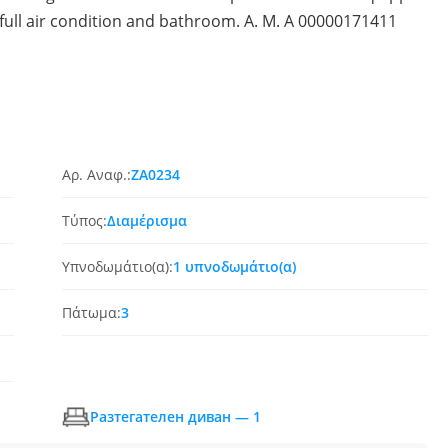
ull air condition and bathroom. A. Μ. Α 00000171411
Αρ. Αναφ.:
ZA0234
Τύπος:
Διαμέρισμα
Υπνοδωμάτιο(α):
1 υπνοδωμάτιο(α)
Πάτωμα:
3
Разтегателен диван — 1