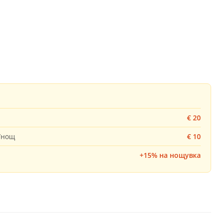
.
€ 20
к/нощ
€ 10
+15% на нощувка