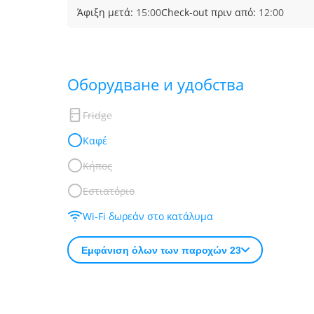
Άφιξη μετά:
15:00
Check-out πριν από:
12:00
Обoрудване и удобства
Fridge
Καφέ
Κήπος
Εστιατόριο
Wi-Fi δωρεάν στο κατάλυμα
Εμφάνιση όλων των παροχών 23