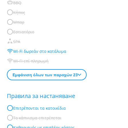
BBQ
Κήπος
Μπαρ
Εστιατόριο
SPA
Wi-Fi δωρεάν στο κατάλυμα
Wi-Fi επί πληρωμή
Εμφάνιση όλων των παροχών 23
Правила за настаняване
Επιτρέπονται τα κατοικίδια
Το κάπνισμα επιτρέπεται
Καθαρισμός με επιπλέον κόστος