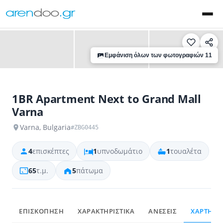
‹
›
Εμφάνιση όλων των φωτογραφιών 11
1BR Apartment Next to Grand Mall
Varna
Varna, Bulgaria
#ZBG0445
4
επισκέπτες
1
υπνοδωμάτιο
1
τουαλέτα
65
τ.μ.
5
πάτωμα
ΕΠΙΣΚΟΠΗΣΗ
ΧΑΡΑΚΤΗΡΙΣΤΙΚΑ
ΑΝΕΣΕΙΣ
ΧΑΡΤΗΣ