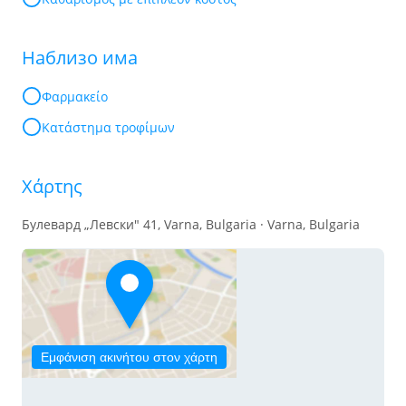
Наблизо има
Φαρμακείο
Κατάστημα τροφίμων
Χάρτης
Булевард „Левски" 41, Varna, Bulgaria · Varna, Bulgaria
Εμφάνιση ακινήτου στον χάρτη