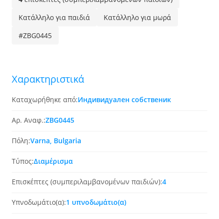
Κατάλληλο για παιδιά
Κατάλληλο για μωρά
#ZBG0445
Χαρακτηριστικά
Καταχωρήθηκε από:
Индивидуален собственик
Αρ. Αναφ.:
ZBG0445
Πόλη:
Varna, Bulgaria
Τύπος:
Διαμέρισμα
Επισκέπτες (συμπεριλαμβανομένων παιδιών):
4
Υπνοδωμάτιο(α):
1 υπνοδωμάτιο(α)