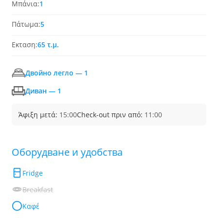
Μπάνια:
1
Πάτωμα:
5
Εκταση:
65 τ.μ.
Двойно легло — 1
Диван — 1
Άφιξη μετά:
15:00
Check-out πριν από:
11:00
Обoрудване и удобства
Fridge
Breakfast
Καφέ