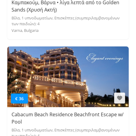
Καμπακούμ, Βάρνα • λίγα λεπτά από το Golden
Sands (Χρυσή Ακτή)
Βίλα, 1 υπνοδωματίων, Επισκέπτες (συμπεριλαμβανομένων
των παιδιών): 4
Varna, Bulgaria
€ 36
Cabacum Beach Residence Beachfront Escape w/
Pool
Βίλα, 1 υπνοδωματίων, Επισκέπτες (συμπεριλαμβανομένων
των παιδιών): 4