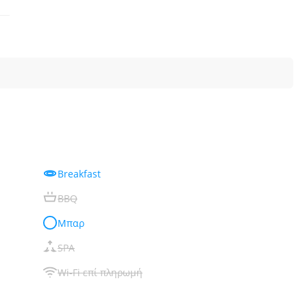
Breakfast
BBQ
Μπαρ
SPA
Wi-Fi επί πληρωμή