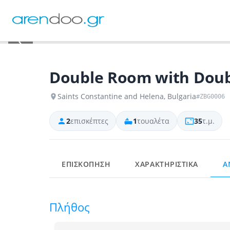
‹
Double Room with Doub
Saints Constantine and Helena, Bulgaria
#ZBG0006
2
επισκέπτες
1
τουαλέτα
35
τ.μ.
ΕΠΙΣΚΟΠΗΣΗ
ΧΑΡΑΚΤΗΡΙΣΤΙΚΑ
Α
Πλήθος