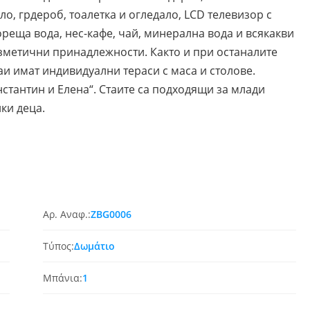
, грдероб, тоалетка и огледало, LCD телевизор с
реща вода, нес-кафе, чай, минерална вода и всякакви
озметични принадлежности. Както и при останалите
аи имат индивидуални тераси с маса и столове.
нстантин и Елена“. Стаите са подходящи за млади
ки деца.
Αρ. Αναφ.:
ZBG0006
Τύπος:
Δωμάτιο
Μπάνια:
1