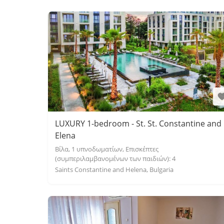
LUXURY 1-bedroom - St. St. Constantine and
Elena
Βίλα, 1 υπνοδωματίων, Επισκέπτες
(συμπεριλαμβανομένων των παιδιών): 4
Saints Constantine and Helena, Bulgaria