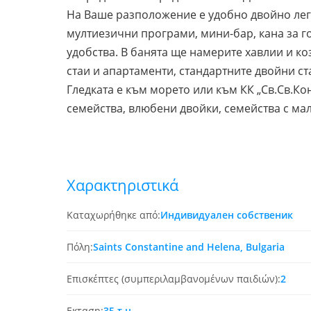
На Ваше разположение е удобно двойно легло
мултиезични програми, мини-бар, кана за го
удобства. В банята ще намерите хавлии и к
стаи и апартаменти, стандартните двойни ст
Гледката е към морето или към КК „Св.Св.Ко
семейства, влюбени двойки, семейства с мал
Χαρακτηριστικά
Καταχωρήθηκε από:
Индивидуален собственик
Πόλη:
Saints Constantine and Helena, Bulgaria
Επισκέπτες (συμπεριλαμβανομένων παιδιών):
2
Εκταση:
35 τ.μ.