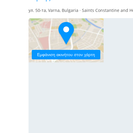
ул. 50-та, Varna, Bulgaria · Saints Constantine and H
Εμφάνιση ακινήτου στον χάρτη