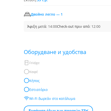
Двойно легло — 1
Άφιξη μετά:
14:00
Check-out πριν από:
12:00
Обoрудване и удобства
Fridge
Καφέ
Κήπος
Εστιατόριο
Wi-Fi δωρεάν στο κατάλυμα
Εμφάνιση όλων των παροχών 23