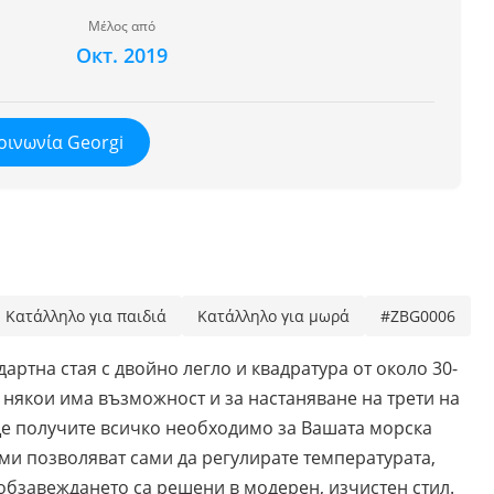
Μέλος από
Окт. 2019
οινωνία Georgi
Κατάλληλο για παιδιά
Κατάλληλο για μωρά
#ZBG0006
артна стая с двойно легло и квадратура от около 30-
и някои има възможност и за настаняване на трети на
ще получите всичко необходимо за Вашата морска
ми позволяват сами да регулирате температурата,
бзавеждането са решени в модерен, изчистен стил.