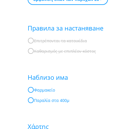
Правила за настаняване
Επιτρέπονται τα κατοικίδια
Καθαρισμός με επιπλέον κόστος
Наблизо има
Φαρμακείο
Παραλία στα 400μ
Χάρτης