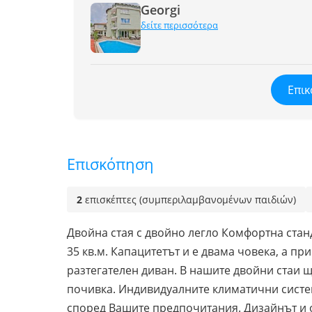
Georgi
δείτε περισσότερα
Επικ
Επισκόπηση
2
επισκέπτες (συμπεριλαμβανομένων παιδιών)
Двойна стая с двойно легло Комфортна станд
35 кв.м. Капацитетът и е двама човека, а пр
разтегателен диван. В нашите двойни стаи 
почивка. Индивидуалните климатични систе
според Вашите предпочитания. Дизайнът и о