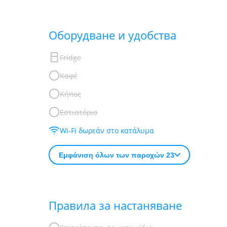
Обoрудване и удобства
Fridge
Καφέ
Κήπος
Εστιατόριο
Wi-Fi δωρεάν στο κατάλυμα
Εμφάνιση όλων των παροχών 23
Правила за настаняване