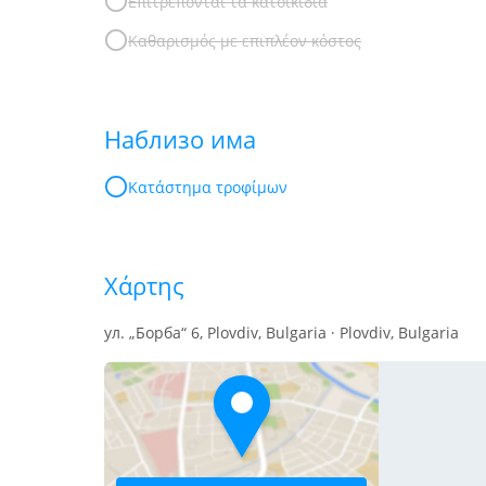
Επιτρέπονται τα κατοικίδια
Καθαρισμός με επιπλέον κόστος
Наблизо има
Κατάστημα τροφίμων
Χάρτης
ул. „Борба“ 6, Plovdiv, Bulgaria · Plovdiv, Bulgaria