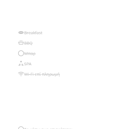
Breakfast
BBQ
Μπαρ
SPA
Wi-Fi επί πληρωμή