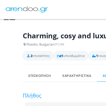
‹
Charming, cosy and lux
Plovdiv, Bulgaria
#ZP1208
2
επισκέπτες
1
υπνοδωμάτιο
1
τουα
ΕΠΙΣΚΟΠΗΣΗ
ΧΑΡΑΚΤΗΡΙΣΤΙΚΑ
Α
Πλήθος