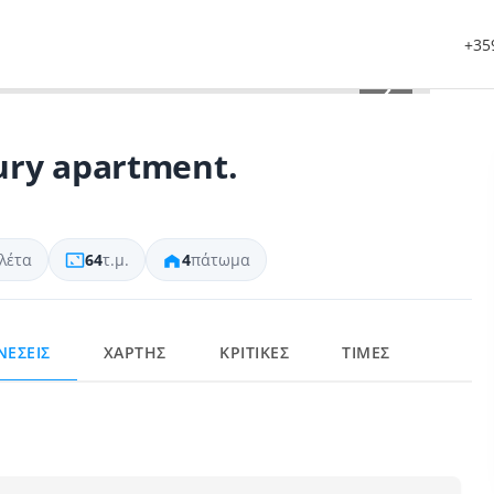
+359
›
ury apartment.
λέτα
64
τ.μ.
4
πάτωμα
ΝΕΣΕΙΣ
ΧΑΡΤΗΣ
ΚΡΙΤΙΚΕΣ
ΤΙΜΕΣ