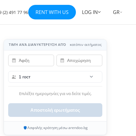
RENT WITH US
LOG IN
GR
 (2) 491 77 96
Εμφάνιση όλων των φωτογραφιών 11
+4
κατόπιν αιτήματος
ΤΙΜΉ ΑΝΆ ΔΙΑΝΥΚΤΈΡΕΥΣΗ ΑΠΌ
1 гост
Επιλέξτε ημερομηνίες για να δείτε τιμές.
Αποστολή ερωτήματος
Ασφαλής κράτηση μέσω arendoo.bg