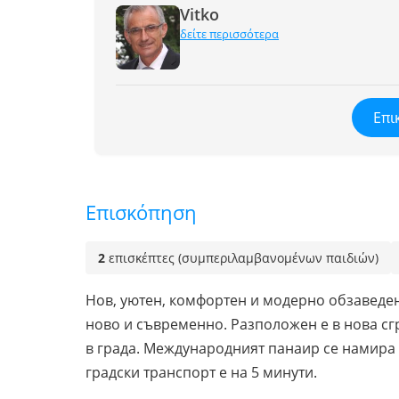
Vitko
δείτε περισσότερα
Επι
Επισκόπηση
2
επισκέπτες (συμπεριλαμβανομένων παιδιών)
Нов, уютен, комфортен и модерно обзаведен
ново и съвременно. Разположен е в нова сгр
в града. Международният панаир се намира на
градски транспорт е на 5 минути.