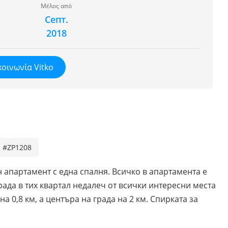
Μέλος από
Септ.
2018
κοινωνία Vitko
#ZP1208
 апартамент с една спалня. Всичко в апартамента е
ада в тих квартал недалеч от всички интересни места
 0,8 км, а центъра на града на 2 км. Спирката за