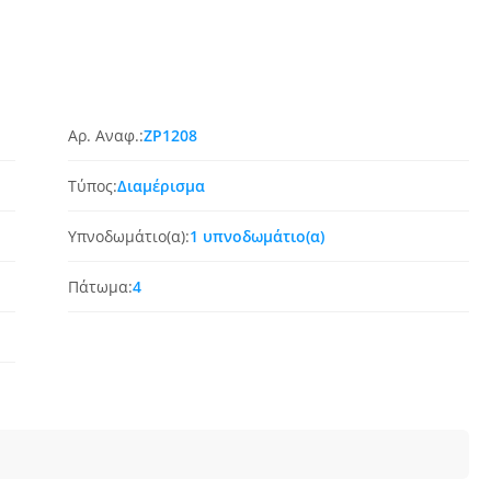
Αρ. Αναφ.:
ZP1208
Τύπος:
Διαμέρισμα
Υπνοδωμάτιο(α):
1 υπνοδωμάτιο(α)
Πάτωμα:
4