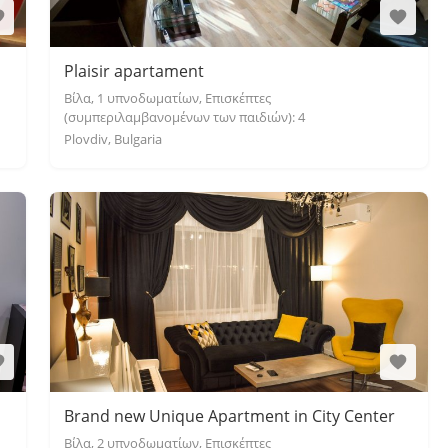
Plaisir apartament
Βίλα, 1 υπνοδωματίων, Επισκέπτες
(συμπεριλαμβανομένων των παιδιών): 4
Plovdiv, Bulgaria
Brand new Unique Apartment in City Center
Βίλα, 2 υπνοδωματίων, Επισκέπτες