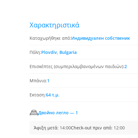
Χαρακτηριστικά
Καταχωρήθηκε από:
Индивидуален собственик
Πόλη:
Plovdiv, Bulgaria
Επισκέπτες (συμπεριλαμβανομένων παιδιών):
2
Μπάνια:
1
Εκταση:
64 τ.μ.
Двойно легло — 1
Άφιξη μετά:
14:00
Check-out πριν από:
12:00