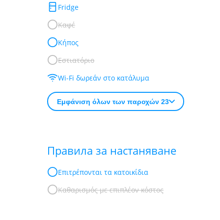
Fridge
Καφέ
Κήπος
Εστιατόριο
Wi-Fi δωρεάν στο κατάλυμα
Εμφάνιση όλων των παροχών 23
Правила за настаняване
Επιτρέπονται τα κατοικίδια
Καθαρισμός με επιπλέον κόστος