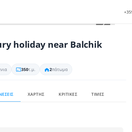
+359
›
ry holiday near Balchik
νια
350
τ.μ.
2
πάτωμα
ΝΕΣΕΙΣ
ΧΑΡΤΗΣ
ΚΡΙΤΙΚΕΣ
ΤΙΜΕΣ