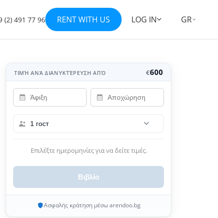
RENT WITH US
LOG IN
GR
 (2) 491 77 96
Εμφάνιση όλων των φωτογραφιών 28
+21
600
€
ΤΙΜΉ ΑΝΆ ΔΙΑΝΥΚΤΈΡΕΥΣΗ ΑΠΌ
1 гост
Επιλέξτε ημερομηνίες για να δείτε τιμές.
Βιβλίο
Ασφαλής κράτηση μέσω arendoo.bg