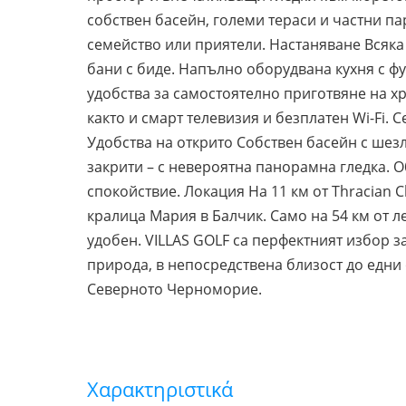
собствен басейн, големи тераси и частни п
семейство или приятели. Настаняване Всяка 
бани с биде. Напълно оборудвана кухня с ф
удобства за самостоятелно приготвяне на хр
както и смарт телевизия и безплатен Wi-Fi.
Удобства на открито Собствен басейн с шезл
закрити – с невероятна панорамна гледка. 
спокойствие. Локация На 11 км от Thracian Cl
кралица Мария в Балчик. Само на 54 км от 
удобен. VILLAS GOLF са перфектният избор з
природа, в непосредствена близост до едни
Северното Черноморие.
Χαρακτηριστικά