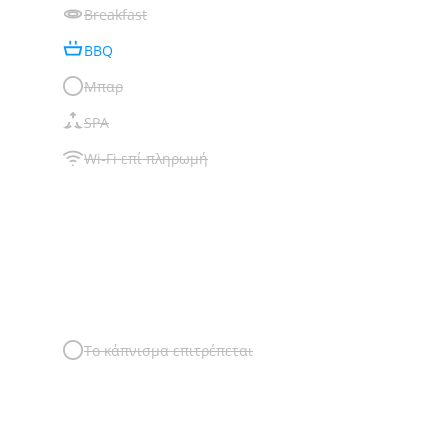
Breakfast
BBQ
Μπαρ
SPA
Wi-Fi επί πληρωμή
Το κάπνισμα επιτρέπεται