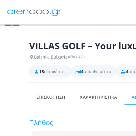
‹
VILLAS GOLF – Your luxu
Balchik, Bulgaria
#ZBG0429
15
επισκέπτες
4
υπνοδωμάτια
4
μπά
ΕΠΙΣΚΟΠΗΣΗ
ΧΑΡΑΚΤΗΡΙΣΤΙΚΑ
Α
Πλήθος