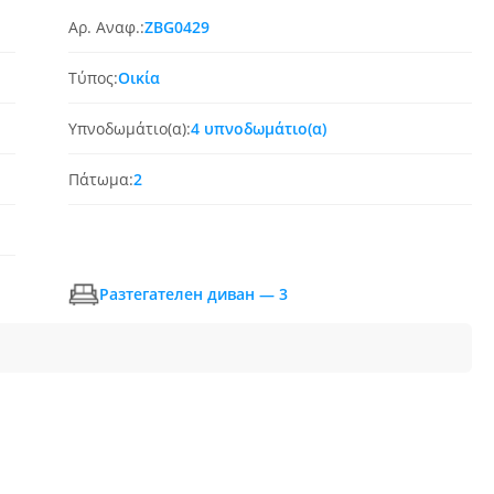
Αρ. Αναφ.:
ZBG0429
Τύπος:
Οικία
Υπνοδωμάτιο(α):
4 υπνοδωμάτιο(α)
Πάτωμα:
2
Разтегателен диван — 3