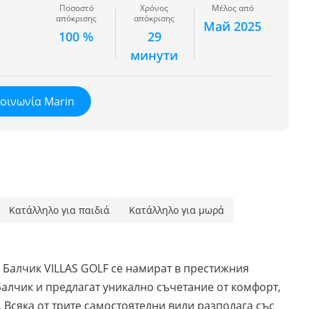
Ποσοστό
Χρόνος
Μέλος από
απόκρισης
απόκρισης
Май 2025
100 %
29
минути
κοινωνία Marin
Κατάλληλο για παιδιά
Κατάλληλο για μωρά
й Балчик VILLAS GOLF се намират в престижния
 Балчик и предлагат уникално съчетание от комфорт,
 Всяка от трите самостоятелни вили разполага със