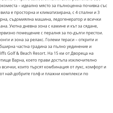
аркоместа – идеално място за пълноценна почивка със
вила е просторна и климатизирана, с 4 спални и 3
урна, съдомиялна машина, ледогенератор и всички
ана. Уютна дневна зона с камине и кът за сядане,
 Сервизно помещение с пералня за по-дълги престои.
онги и зона за релакс. Големи тераси – открити и
Обширна частна градина за пълно уединение и
iffs Golf & Beach Resort. На 15 км от Двореца на
летище Варна, което прави достъпа изключително
а всички, които търсят комбинация от лукс, комфорт и
 от най-добрите голф и плажни комплекси по