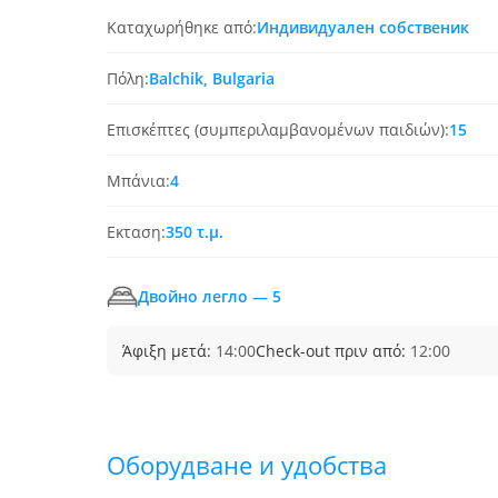
Καταχωρήθηκε από:
Индивидуален собственик
Πόλη:
Balchik, Bulgaria
Επισκέπτες (συμπεριλαμβανομένων παιδιών):
15
Μπάνια:
4
Εκταση:
350 τ.μ.
Двойно легло — 5
Άφιξη μετά:
14:00
Check-out πριν από:
12:00
Обoрудване и удобства