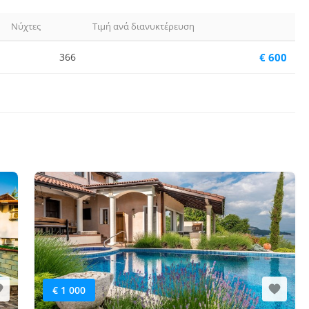
Νύχτες
Τιμή ανά διανυκτέρευση
366
€ 600
€ 1 000