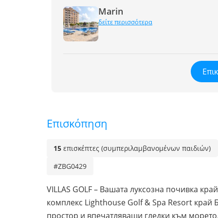
Marin
δείτε περισσότερα
Επι
Επισκόπηση
15
επισκέπτες (συμπεριλαμβανομένων παιδιών)
#ZBG0429
VILLAS GOLF – Вашата луксозна почивка кра
комплекс Lighthouse Golf & Spa Resort край
простор и впечатляващи гледки към морето.